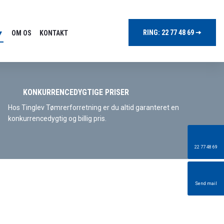
RING: 22 77 48 69 ​​🠦​
 ▼
OM OS
KONTAKT
KONKURRENCEDYGTIGE PRISER
Hos Tinglev Tømrerforretning er du altid garanteret en
konkurrencedygtig og billig pris.
22 77 48 69
Send mail