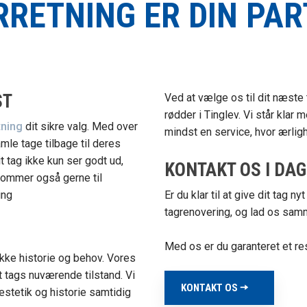
RETNING ER DIN PAR
ST
Ved at vælge os til dit næste 
rødder i Tinglev. Vi står klar
tning
dit sikre valg. Med over
mindst en service, hvor ærligh
amle tage tilbage til deres
t tag ikke kun ser godt ud,
KONTAKT OS I DA
 kommer også gerne til
ing
Er du klar til at give dit tag nyt
tagrenovering, og lad os samm
Med os er du garanteret et res
nikke historie og behov. Vores
it tags nuværende tilstand. Vi
KONTAKT OS ​🠦​​
stetik og historie samtidig