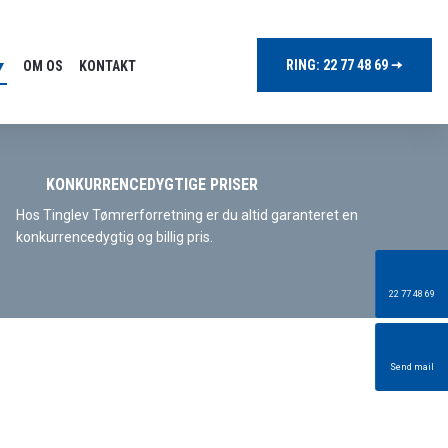
RING: 22 77 48 69 ​​🠦​
 ▼
OM OS
KONTAKT
KONKURRENCEDYGTIGE PRISER
Hos Tinglev Tømrerforretning er du altid garanteret en
konkurrencedygtig og billig pris.
22 77 48 69
Send mail