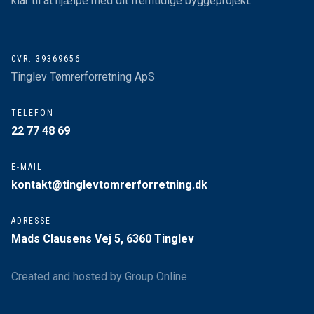
klar til at hjælpe med dit fremtidige byggeprojekt.
CVR: ​39369656
​Tinglev Tømrerforretning ApS
​TELEFON
​22 77 48 69
​E-MAIL
kontakt@tinglevtomrerforretning.dk
ADRESSE
Mads Clausens Vej 5, 6360 Tinglev
Created and hosted by Group Online